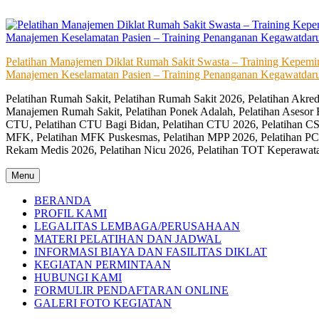
Skip
to
content
Pelatihan Manajemen Diklat Rumah Sakit Swasta – Training Kepem
Manajemen Keselamatan Pasien – Training Penanganan Kegawatdaru
Pelatihan Rumah Sakit, Pelatihan Rumah Sakit 2026, Pelatihan Akr
Manajemen Rumah Sakit, Pelatihan Ponek Adalah, Pelatihan Asesor 
CTU, Pelatihan CTU Bagi Bidan, Pelatihan CTU 2026, Pelatihan CSS
MFK, Pelatihan MFK Puskesmas, Pelatihan MPP 2026, Pelatihan PC
Rekam Medis 2026, Pelatihan Nicu 2026, Pelatihan TOT Keperawat
Menu
BERANDA
PROFIL KAMI
LEGALITAS LEMBAGA/PERUSAHAAN
MATERI PELATIHAN DAN JADWAL
INFORMASI BIAYA DAN FASILITAS DIKLAT
KEGIATAN PERMINTAAN
HUBUNGI KAMI
FORMULIR PENDAFTARAN ONLINE
GALERI FOTO KEGIATAN