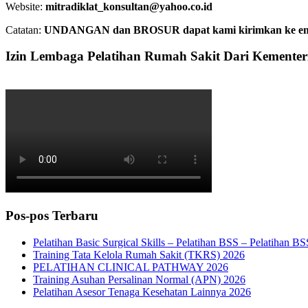
Website:
mitradiklat_konsultan@yahoo.co.id
Catatan:
UNDANGAN dan BROSUR dapat kami kirimkan ke email. 
Izin Lembaga Pelatihan Rumah Sakit Dari Kemente
Pos-pos Terbaru
Pelatihan Basic Surgical Skills – Pelatihan BSS – Pelatihan B
Training Tata Kelola Rumah Sakit (TKRS) 2026
PELATIHAN CLINICAL PATHWAY 2026
Training Asuhan Persalinan Normal (APN) 2026
Pelatihan Asesor Tenaga Kesehatan Lainnya 2026