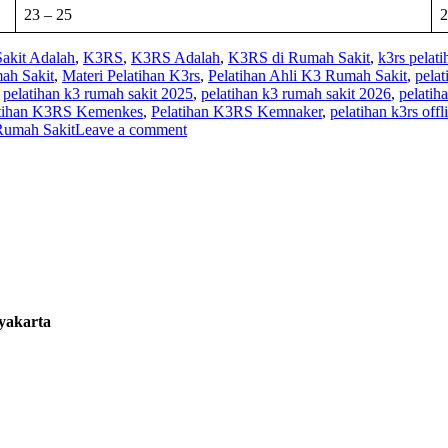
23 – 25
2
akit Adalah
,
K3RS
,
K3RS Adalah
,
K3RS di Rumah Sakit
,
k3rs pelati
ah Sakit
,
Materi Pelatihan K3rs
,
Pelatihan Ahli K3 Rumah Sakit
,
pelat
,
pelatihan k3 rumah sakit 2025
,
pelatihan k3 rumah sakit 2026
,
pelatih
atihan K3RS Kemenkes
,
Pelatihan K3RS Kemnaker
,
pelatihan k3rs offl
Rumah Sakit
Leave a comment
gyakarta