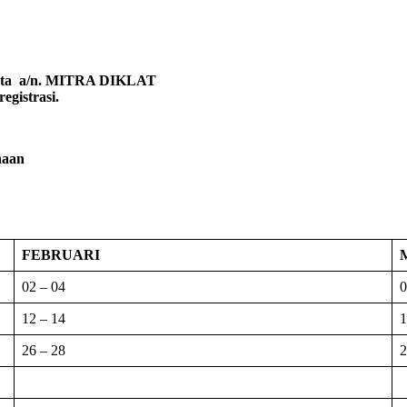
karta a/n. MITRA DIKLAT
egistrasi.
naan
FEBRUARI
02 – 04
0
12 – 14
1
26 – 28
2