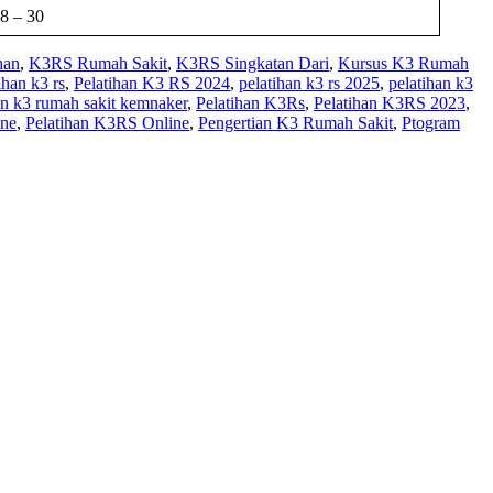
8 – 30
han
,
K3RS Rumah Sakit
,
K3RS Singkatan Dari
,
Kursus K3 Rumah
ihan k3 rs
,
Pelatihan K3 RS 2024
,
pelatihan k3 rs 2025
,
pelatihan k3
an k3 rumah sakit kemnaker
,
Pelatihan K3Rs
,
Pelatihan K3RS 2023
,
ine
,
Pelatihan K3RS Online
,
Pengertian K3 Rumah Sakit
,
Ptogram