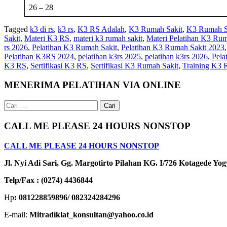
26 – 28
Tagged
k3 di rs
,
k3 rs
,
K3 RS Adalah
,
K3 Rumah Sakit
,
K3 Rumah S
Sakit
,
Materi K3 RS
,
materi k3 rumah sakit
,
Materi Pelatihan K3 Rum
rs 2026
,
Pelatihan K3 Rumah Sakit
,
Pelatihan K3 Rumah Sakit 2023
Pelatihan K3RS 2024
,
pelatihan k3rs 2025
,
pelatihan k3rs 2026
,
Pel
K3 RS
,
Sertifikasi K3 RS
,
Sertifikasi K3 Rumah Sakit
,
Training K3 
MENERIMA PELATIHAN VIA ONLINE
Cari
untuk:
CALL ME PLEASE 24 HOURS NONSTOP
CALL ME PLEASE 24 HOURS NONSTOP
Jl. Nyi Adi Sari, Gg. Margotirto Pilahan KG. I/726 Kotagede Yo
Telp/Fax : (0274) 4436844
Hp
: 081228859896/ 082324284296
E-mail:
Mitradiklat_konsultan@yahoo.co.id