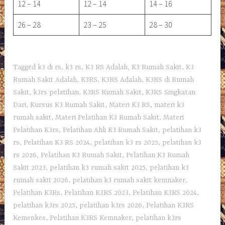
12 – 14
12 – 14
14 – 16
26 – 28
23 – 25
28 – 30
Tagged
k3 di rs
,
k3 rs
,
K3 RS Adalah
,
K3 Rumah Sakit
,
K3
Rumah Sakit Adalah
,
K3RS
,
K3RS Adalah
,
K3RS di Rumah
Sakit
,
k3rs pelatihan
,
K3RS Rumah Sakit
,
K3RS Singkatan
Dari
,
Kursus K3 Rumah Sakit
,
Materi K3 RS
,
materi k3
rumah sakit
,
Materi Pelatihan K3 Rumah Sakit
,
Materi
Pelatihan K3rs
,
Pelatihan Ahli K3 Rumah Sakit
,
pelatihan k3
rs
,
Pelatihan K3 RS 2024
,
pelatihan k3 rs 2025
,
pelatihan k3
rs 2026
,
Pelatihan K3 Rumah Sakit
,
Pelatihan K3 Rumah
Sakit 2023
,
pelatihan k3 rumah sakit 2025
,
pelatihan k3
rumah sakit 2026
,
pelatihan k3 rumah sakit kemnaker
,
Pelatihan K3Rs
,
Pelatihan K3RS 2023
,
Pelatihan K3RS 2024
,
pelatihan k3rs 2025
,
pelatihan k3rs 2026
,
Pelatihan K3RS
Kemenkes
,
Pelatihan K3RS Kemnaker
,
pelatihan k3rs