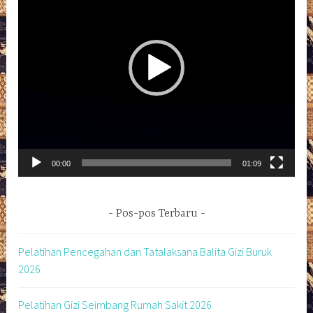
00:00
01:09
Pos-pos Terbaru
Pelatihan Pencegahan dan Tatalaksana Balita Gizi Buruk
2026
Pelatihan Gizi Seimbang Rumah Sakit 2026