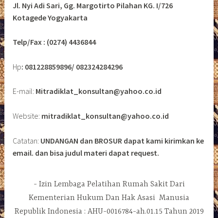
Jl. Nyi Adi Sari, Gg. Margotirto Pilahan KG. I/726
Kotagede Yogyakarta
Telp/Fax : (0274) 4436844
Hp
: 081228859896/ 082324284296
E-mail:
Mitradiklat_konsultan@yahoo.co.id
Website:
mitradiklat_konsultan@yahoo.co.id
Catatan:
UNDANGAN dan BROSUR dapat kami kirimkan ke
email. dan bisa judul materi dapat request.
Izin Lembaga Pelatihan Rumah Sakit Dari
Kementerian Hukum Dan Hak Asasi Manusia
Republik Indonesia : AHU-0016784-ah.01.15 Tahun 2019