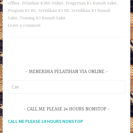
offline
,
Pelatihan K3RS Online
,
Pengertian K3 Rumah Sakit
,
Ptogram K3 RS
,
Sertifikasi K3 RS
,
Sertifikasi K3 Rumah
Sakit
,
Training K3 Rumah Sakit
Leave a comment
MENERIMA PELATIHAN VIA ONLINE
Cari
untuk:
CALL ME PLEASE 24 HOURS NONSTOP
CALL ME PLEASE 24 HOURS NONSTOP