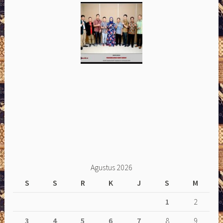
Agustus 2026
S
S
R
K
J
S
M
1
2
3
4
5
6
7
8
9