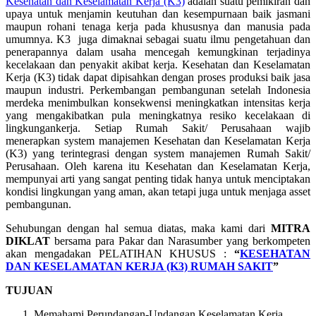
Kesehatan dan Keselamatan Kerja (K3)
adalah suatu pemikiran dan
upaya untuk menjamin keutuhan dan kesempurnaan baik jasmani
maupun rohani tenaga kerja pada khususnya dan manusia pada
umumnya. K3 juga dimaknai sebagai suatu ilmu pengetahuan dan
penerapannya dalam usaha mencegah kemungkinan terjadinya
kecelakaan dan penyakit akibat kerja. Kesehatan dan Keselamatan
Kerja (K3) tidak dapat dipisahkan dengan proses produksi baik jasa
maupun industri. Perkembangan pembangunan setelah Indonesia
merdeka menimbulkan konsekwensi meningkatkan intensitas kerja
yang mengakibatkan pula meningkatnya resiko kecelakaan di
lingkungankerja. Setiap Rumah Sakit/ Perusahaan wajib
menerapkan system manajemen Kesehatan dan Keselamatan Kerja
(K3) yang terintegrasi dengan system manajemen Rumah Sakit/
Perusahaan. Oleh karena itu Kesehatan dan Keselamatan Kerja,
mempunyai arti yang sangat penting tidak hanya untuk menciptakan
kondisi lingkungan yang aman, akan tetapi juga untuk menjaga asset
pembangunan.
Sehubungan dengan hal semua diatas, maka kami dari
MITRA
DIKLAT
bersama para Pakar dan Narasumber yang berkompeten
akan mengadakan PELATIHAN KHUSUS :
“
KESEHATAN
DAN KESELAMATAN KERJA (K3) RUMAH SAKIT
”
TUJUAN
Memahami Perundangan-Undangan Keselamatan Kerja