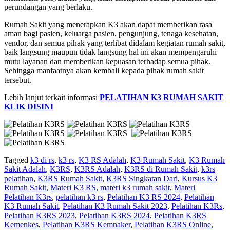
perundangan yang berlaku.
Rumah Sakit yang menerapkan K3 akan dapat memberikan rasa
aman bagi pasien, keluarga pasien, pengunjung, tenaga kesehatan,
vendor, dan semua pihak yang terlibat didalam kegiatan rumah sakit,
baik langsung maupun tidak langsung hal ini akan mempengaruhi
mutu layanan dan memberikan kepuasan terhadap semua pihak.
Sehingga manfaatnya akan kembali kepada pihak rumah sakit
tersebut.
Lebih lanjut terkait informasi
PELATIHAN K3 RUMAH SAKIT
KLIK DISINI
Tagged
k3 di rs
,
k3 rs
,
K3 RS Adalah
,
K3 Rumah Sakit
,
K3 Rumah
Sakit Adalah
,
K3RS
,
K3RS Adalah
,
K3RS di Rumah Sakit
,
k3rs
pelatihan
,
K3RS Rumah Sakit
,
K3RS Singkatan Dari
,
Kursus K3
Rumah Sakit
,
Materi K3 RS
,
materi k3 rumah sakit
,
Materi
Pelatihan K3rs
,
pelatihan k3 rs
,
Pelatihan K3 RS 2024
,
Pelatihan
K3 Rumah Sakit
,
Pelatihan K3 Rumah Sakit 2023
,
Pelatihan K3Rs
,
Pelatihan K3RS 2023
,
Pelatihan K3RS 2024
,
Pelatihan K3RS
Kemenkes
,
Pelatihan K3RS Kemnaker
,
Pelatihan K3RS Online
,