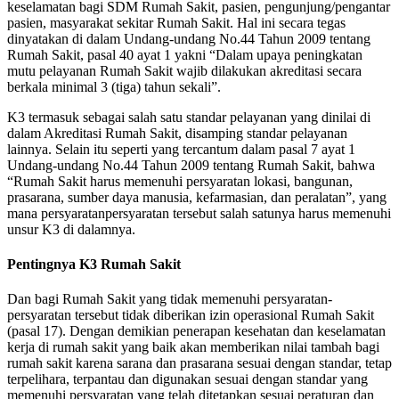
keselamatan bagi SDM Rumah Sakit, pasien, pengunjung/pengantar
pasien, masyarakat sekitar Rumah Sakit. Hal ini secara tegas
dinyatakan di dalam Undang-undang No.44 Tahun 2009 tentang
Rumah Sakit, pasal 40 ayat 1 yakni “Dalam upaya peningkatan
mutu pelayanan Rumah Sakit wajib dilakukan akreditasi secara
berkala minimal 3 (tiga) tahun sekali”.
K3 termasuk sebagai salah satu standar pelayanan yang dinilai di
dalam Akreditasi Rumah Sakit, disamping standar pelayanan
lainnya. Selain itu seperti yang tercantum dalam pasal 7 ayat 1
Undang-undang No.44 Tahun 2009 tentang Rumah Sakit, bahwa
“Rumah Sakit harus memenuhi persyaratan lokasi, bangunan,
prasarana, sumber daya manusia, kefarmasian, dan peralatan”, yang
mana persyaratanpersyaratan tersebut salah satunya harus memenuhi
unsur K3 di dalamnya.
Pentingnya K3 Rumah Sakit
Dan bagi Rumah Sakit yang tidak memenuhi persyaratan-
persyaratan tersebut tidak diberikan izin operasional Rumah Sakit
(pasal 17). Dengan demikian penerapan kesehatan dan keselamatan
kerja di rumah sakit yang baik akan memberikan nilai tambah bagi
rumah sakit karena sarana dan prasarana sesuai dengan standar, tetap
terpelihara, terpantau dan digunakan sesuai dengan standar yang
memenuhi persyaratan yang telah ditetapkan sesuai peraturan dan