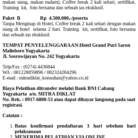
makan siang, makan malam), Coffee break 2 kali sehari, sertifikat,
Training kit, foto bersama dan sebuah tas eksklusif.
Paket B
Rp 4.500.000,-/peserta
Tanpa Menginap di Hotel, Coffee break 2 kali sehari dengan makan
siang di hotel selama 2 hari. Training kit, sertifikat, foto bersama
dan sebuah tas eksklusif.
TEMPAT PENYELENGGARAAN:Hotel Grand Puri Saron
Malioboro Yogyakarta
Jl. Sosrowijayan No. 242 Yogyakarta
Telp/Fax : (0274) 4436844
WA : 081228859896 / 082324284296
E-mail : mitradiklat_konsultan@yahoo.co.id
Biaya Pelatihan ditransfer melalui Bank BNI Cabang
Yogyakarta a/n. MITRA DIKLAT
No. Rek. : 0917-6800-53 atau dapat dibayar langsung pada saat
registrasi.
Catatan :
Batas konfirmasi pendaftaran 3 hari sebelum hari
pelaksanaan
MENERIMA PELATIHAN VIA ONLINE