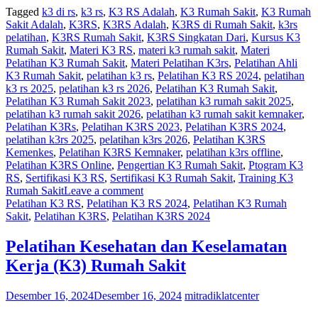
Tagged
k3 di rs
,
k3 rs
,
K3 RS Adalah
,
K3 Rumah Sakit
,
K3 Rumah
Sakit Adalah
,
K3RS
,
K3RS Adalah
,
K3RS di Rumah Sakit
,
k3rs
pelatihan
,
K3RS Rumah Sakit
,
K3RS Singkatan Dari
,
Kursus K3
Rumah Sakit
,
Materi K3 RS
,
materi k3 rumah sakit
,
Materi
Pelatihan K3 Rumah Sakit
,
Materi Pelatihan K3rs
,
Pelatihan Ahli
K3 Rumah Sakit
,
pelatihan k3 rs
,
Pelatihan K3 RS 2024
,
pelatihan
k3 rs 2025
,
pelatihan k3 rs 2026
,
Pelatihan K3 Rumah Sakit
,
Pelatihan K3 Rumah Sakit 2023
,
pelatihan k3 rumah sakit 2025
,
pelatihan k3 rumah sakit 2026
,
pelatihan k3 rumah sakit kemnaker
,
Pelatihan K3Rs
,
Pelatihan K3RS 2023
,
Pelatihan K3RS 2024
,
pelatihan k3rs 2025
,
pelatihan k3rs 2026
,
Pelatihan K3RS
Kemenkes
,
Pelatihan K3RS Kemnaker
,
pelatihan k3rs offline
,
Pelatihan K3RS Online
,
Pengertian K3 Rumah Sakit
,
Ptogram K3
RS
,
Sertifikasi K3 RS
,
Sertifikasi K3 Rumah Sakit
,
Training K3
Rumah Sakit
Leave a comment
Pelatihan K3 RS
,
Pelatihan K3 RS 2024
,
Pelatihan K3 Rumah
Sakit
,
Pelatihan K3RS
,
Pelatihan K3RS 2024
Pelatihan Kesehatan dan Keselamatan
Kerja (K3) Rumah Sakit
Desember 16, 2024
Desember 16, 2024
mitradiklatcenter