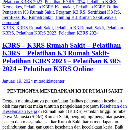
Pelatihan K3RS 2023
,
Pelatihan K3RS 2024
,
Pelatihan K3RS
Kemenkes
,
Pelatihan K3RS Kemnaker
,
Pelatihan K3RS Online
,
Pengertian K3 Rumah Sakit
,
Ptogram K3 RS
,
Sertifikasi K3 RS
,
Sertifikasi K3 Rumah Sakit
,
Training K3 Rumah Sakit
Leave a
comment
K3RS
,
K3RS Rumah Sakit
,
Pelatihan K3 Rumah Sakit
,
Pelatihan
K3RS
,
Pelatihan K3RS 2023
,
Pelatihan K3RS 2024
K3RS – K3RS Rumah Sakit – Pelatihan
K3RS – Pelatihan K3 Rumah Sakit-
Pelatihan K3RS 2023 – Pelatihan K3RS
2024 – Pelatihan K3RS Online
Januari 19, 2024
mitradiklatcenter
PENTINGNYA MENERAPKAN K3 DI RUMAH SAKIT
Dengan meningkatnya pemanfaatan fasilitas pelayanan kesehatan
oleh masyarakat maka tuntutan pengelolaan program
Kesehatan dan
Keselamatan Kerja
di Rumah Sakit (K3RS) semakin tinggi. Sumber
Daya Manusia (SDM) Rumah Sakit, pengunjung/ pengantar pasien,
pasien dan masyarakat sekitar Rumah Sakit harus mendapatkan
perlindungan dari gangguan kesehatan dan kecelakaan kerja. Baik