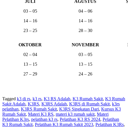
JULI
AGUSTUS
03 – 05
04 – 06
14 – 16
14 – 16
23 – 25
28 – 30
OKTOBER
NOVEMBER
02 – 04
03 – 05
13 – 15
13 – 15
27 – 29
24 – 26
Tagged
k3 di rs
,
k3 rs
,
K3 RS Adalah
,
K3 Rumah Sakit
,
K3 Rumah
Sakit Adalah
,
K3RS
,
K3RS Adalah
,
K3RS di Rumah Sakit
,
k3rs
pelatihan
,
K3RS Rumah Sakit
,
K3RS Singkatan Dari
,
Kursus K3
Rumah Sakit
,
Materi K3 RS
,
materi k3 rumah sakit
,
Materi
Pelatihan K3rs
,
pelatihan k3 rs
,
Pelatihan K3 RS 2024
,
Pelatihan
K3 Rumah Sakit
,
Pelatihan K3 Rumah Sakit 2023
,
Pelatihan K3Rs
,