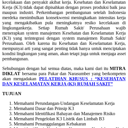
kecelakaan dan penyakit akibat kerja. Kesehatan dan Keselamatan
Kerja (K3) tidak dapat dipisahkan dengan proses produksi baik jasa
maupun industri. Perkembangan pembangunan setelah Indonesia
merdeka menimbulkan konsekwensi meningkatkan intensitas kerja
yang mengakibatkan pula meningkatnya resiko kecelakaan di
lingkungankerja. Setiap Rumah Sakit/ Perusahaan wajib
menerapkan system manajemen Kesehatan dan Keselamatan Kerja
(K3) yang terintegrasi dengan system manajemen Rumah Sakit/
Perusahaan. Oleh karena itu Kesehatan dan Keselamatan Kerja,
mempunyai arti yang sangat penting tidak hanya untuk menciptakan
kondisi lingkungan yang aman, akan tetapi juga untuk menjaga asset
pembangunan.
Sehubungan dengan hal semua diatas, maka kami dari itu
MITRA
DIKLAT
bersama para Pakar dan Narasumber yang berkompeten
akan mengadakan
PELATIHAN KHUSUS : “KESEHATAN
DAN KESELAMATAN KERJA (K3) RUMAH SAKIT”
TUJUAN
Memahami Perundangan-Undangan Keselamatan Kerja
Memahami Dasar dan Prinsip K3
Memahami Identifikasi Bahayan dan Manajemen Risiko
Memahami Pengelolan K3 Listrik dan Limbah B3
Memahami Penanggulangan Kebakaran