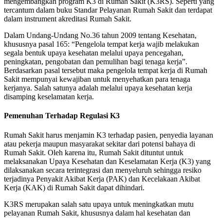
mengembangkan program K3 di Rumah Sakit (K3RS). Seperti yang
tercantum dalam buku Standar Pelayanan Rumah Sakit dan terdapat
dalam instrument akreditasi Rumah Sakit.
Dalam Undang-Undang No.36 tahun 2009 tentang Kesehatan,
khususnya pasal 165: “Pengelola tempat kerja wajib melakukan
segala bentuk upaya kesehatan melalui upaya pencegahan,
peningkatan, pengobatan dan pemulihan bagi tenaga kerja”.
Berdasarkan pasal tersebut maka pengelola tempat kerja di Rumah
Sakit mempunyai kewajiban untuk menyehatkan para tenaga
kerjanya. Salah satunya adalah melalui upaya kesehatan kerja
disamping keselamatan kerja.
Pemenuhan Terhadap Regulasi K3
Rumah Sakit harus menjamin K3 terhadap pasien, penyedia layanan
atau pekerja maupun masyarakat sekitar dari potensi bahaya di
Rumah Sakit. Oleh karena itu, Rumah Sakit dituntut untuk
melaksanakan Upaya Kesehatan dan Keselamatan Kerja (K3) yang
dilaksanakan secara terintegrasi dan menyeluruh sehingga resiko
terjadinya Penyakit Akibat Kerja (PAK) dan Kecelakaan Akibat
Kerja (KAK) di Rumah Sakit dapat dihindari.
K3RS merupakan salah satu upaya untuk meningkatkan mutu
pelayanan Rumah Sakit, khususnya dalam hal kesehatan dan