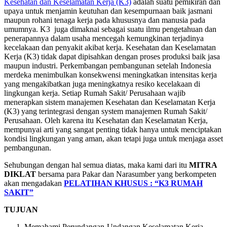
Kesehatan dan Keselamatan Kerja (K3)
adalah suatu pemikiran dan
upaya untuk menjamin keutuhan dan kesempurnaan baik jasmani
maupun rohani tenaga kerja pada khususnya dan manusia pada
umumnya. K3 juga dimaknai sebagai suatu ilmu pengetahuan dan
penerapannya dalam usaha mencegah kemungkinan terjadinya
kecelakaan dan penyakit akibat kerja. Kesehatan dan Keselamatan
Kerja (K3) tidak dapat dipisahkan dengan proses produksi baik jasa
maupun industri. Perkembangan pembangunan setelah Indonesia
merdeka menimbulkan konsekwensi meningkatkan intensitas kerja
yang mengakibatkan juga meningkatnya resiko kecelakaan di
lingkungan kerja. Setiap Rumah Sakit/ Perusahaan wajib
menerapkan sistem manajemen Kesehatan dan Keselamatan Kerja
(K3) yang terintegrasi dengan system manajemen Rumah Sakit/
Perusahaan. Oleh karena itu Kesehatan dan Keselamatan Kerja,
mempunyai arti yang sangat penting tidak hanya untuk menciptakan
kondisi lingkungan yang aman, akan tetapi juga untuk menjaga asset
pembangunan.
Sehubungan dengan hal semua diatas, maka kami dari itu
MITRA
DIKLAT
bersama para Pakar dan Narasumber yang berkompeten
akan mengadakan
PELATIHAN KHUSUS : “K3 RUMAH
SAKIT”
TUJUAN
Memahami Perundangan-Undangan Keselamatan Kerja