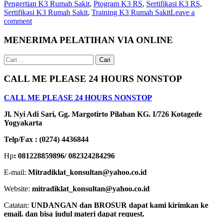
Pengertian K3 Rumah Sakit
,
Ptogram K3 RS
,
Sertifikasi K3 RS
,
Sertifikasi K3 Rumah Sakit
,
Training K3 Rumah Sakit
Leave a
comment
MENERIMA PELATIHAN VIA ONLINE
Cari
untuk:
CALL ME PLEASE 24 HOURS NONSTOP
CALL ME PLEASE 24 HOURS NONSTOP
Jl. Nyi Adi Sari, Gg. Margotirto Pilahan KG. I/726 Kotagede
Yogyakarta
Telp/Fax : (0274) 4436844
Hp
: 081228859896/ 082324284296
E-mail:
Mitradiklat_konsultan@yahoo.co.id
Website:
mitradiklat_konsultan@yahoo.co.id
Catatan:
UNDANGAN dan BROSUR dapat kami kirimkan ke
email. dan bisa judul materi dapat request.