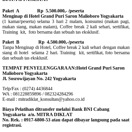
Paket A Rp 5.500.000,- /peserta
Menginap di Hotel Grand Puri Saron Malioboro Yogyakarta
(1 kamar/peserta) selama 3 hari 2 malam, konsumsi (makan pagi,
makan siang, makan malam), Coffee break 2 kali sehari, sertifikat,
Training kit, foto bersama dan sebuah tas eksklusif.
Paket B
Rp 4.500.000,-/peserta
Tanpa Menginap di Hotel, Coffee break 2 kali sehari dengan makan
siang di hotel selama 2 hari. Training kit, sertifikat, foto bersama
dan sebuah tas eksklusif.
TEMPAT PENYELENGGARAAN:Hotel Grand Puri Saron
Malioboro Yogyakarta
Jl. Sosrowijayan No. 242 Yogyakarta
Telp/Fax : (0274) 4436844
WA : 081228859896 / 082324284296
E-mail : mitradiklat_konsultan@yahoo.co.id
Biaya Pelatihan ditransfer melalui Bank BNI Cabang
Yogyakarta a/n. MITRA DIKLAT
No. Rek. : 0917-6800-53 atau dapat dibayar langsung pada saat
registrasi.