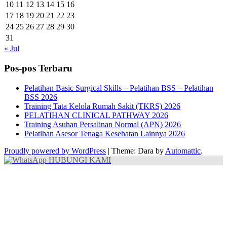
10
11
12
13
14
15
16
17
18
19
20
21
22
23
24
25
26
27
28
29
30
31
« Jul
Pos-pos Terbaru
Pelatihan Basic Surgical Skills – Pelatihan BSS – Pelatihan
BSS 2026
Training Tata Kelola Rumah Sakit (TKRS) 2026
PELATIHAN CLINICAL PATHWAY 2026
Training Asuhan Persalinan Normal (APN) 2026
Pelatihan Asesor Tenaga Kesehatan Lainnya 2026
Proudly powered by WordPress
|
Theme: Dara by
Automattic
.
HUBUNGI KAMI