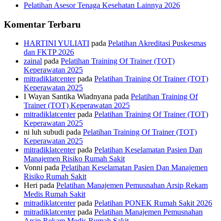
Pelatihan Asesor Tenaga Kesehatan Lainnya 2026
Komentar Terbaru
HARTINI YULIATI
pada
Pelatihan Akreditasi Puskesmas
dan FKTP 2026
zainal
pada
Pelatihan Training Of Trainer (TOT)
Keperawatan 2025
mitradiklatcenter
pada
Pelatihan Training Of Trainer (TOT)
Keperawatan 2025
I Wayan Santika Wiadnyana
pada
Pelatihan Training Of
Trainer (TOT) Keperawatan 2025
mitradiklatcenter
pada
Pelatihan Training Of Trainer (TOT)
Keperawatan 2025
ni luh subudi
pada
Pelatihan Training Of Trainer (TOT)
Keperawatan 2025
mitradiklatcenter
pada
Pelatihan Keselamatan Pasien Dan
Manajemen Risiko Rumah Sakit
Vonni
pada
Pelatihan Keselamatan Pasien Dan Manajemen
Risiko Rumah Sakit
Heri
pada
Pelatihan Manajemen Pemusnahan Arsip Rekam
Medis Rumah Sakit
mitradiklatcenter
pada
Pelatihan PONEK Rumah Sakit 2026
mitradiklatcenter
pada
Pelatihan Manajemen Pemusnahan
Arsip Rekam Medis Rumah Sakit