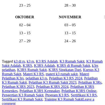
23 – 25
28 – 30
OKTOBER
NOVEMBER
02 – 04
03 – 05
13 – 15
13 – 15
27 – 29
24 – 26
Tagged
k3 di rs
,
k3 rs
,
K3 RS Adalah
,
K3 Rumah Sakit
,
K3 Rumah
Sakit Adalah
,
K3RS
,
K3RS Adalah
,
K3RS di Rumah Sakit
,
k3rs
pelatihan
,
K3RS Rumah Sakit
,
K3RS Singkatan Dari
,
Kursus K3
Rumah Sakit
,
Materi K3 RS
,
materi k3 rumah sakit
,
Materi
Pelatihan K3rs
,
pelatihan k3 rs
,
Pelatihan K3 RS 2024
,
Pelatihan
K3 Rumah Sakit
,
Pelatihan K3 Rumah Sakit 2023
,
Pelatihan K3Rs
,
Pelatihan K3RS 2023
,
Pelatihan K3RS 2024
,
Pelatihan K3RS
Kemenkes
,
Pelatihan K3RS Kemnaker
,
Pelatihan K3RS Online
,
Pengertian K3 Rumah Sakit
,
Ptogram K3 RS
,
Sertifikasi K3 RS
,
Sertifikasi K3 Rumah Sakit
,
Training K3 Rumah Sakit
Leave a
comment