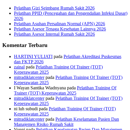
Pelatihan Gizi Seimbang Rumah Sakit 2026
Pelatihan PPID (Pencegahan dan Pengendalian Infeksi Dasar)
2026
Pelatihan Asuhan Persalinan Normal (APN) 2026
Pelatihan Asesor Tenaga Kesehatan Lainnya 2026
Pelatihan Asesor Internal Rumah Sakit 2026
Komentar Terbaru
HARTINI YULIATI
pada
Pelatihan Akreditasi Puskesmas
dan FKTP 2026
zainal
pada
Pelatihan Training Of Trainer (TOT)
Keperawatan 2025
mitradiklatcenter
pada
Pelatihan Training Of Trainer (TOT)
Keperawatan 2025
I Wayan Santika Wiadnyana
pada
Pelatihan Training Of
Trainer (TOT) Keperawatan 2025
mitradiklatcenter
pada
Pelatihan Training Of Trainer (TOT)
Keperawatan 2025
ni luh subudi
pada
Pelatihan Training Of Trainer (TOT)
Keperawatan 2025
mitradiklatcenter
pada
Pelatihan Keselamatan Pasien Dan
Manajemen Risiko Rumah Sakit
Vonni
pada
Pelatihan Keselamatan Pasien Dan Manajemen