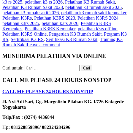
k3 rs 2025
,
pelatihan k3 rs 2026
,
Pelatihan K3 Rumah Sakit
,
Pelatihan K3 Rumah Sakit 2023
,
pelatihan k3 rumah sakit 2025
,
pelatihan k3 rumah sakit 2026
,
pelatihan k3 rumah sakit kemnaker
,
Pelatihan K3Rs
,
Pelatihan K3RS 2023
,
Pelatihan K3RS 2024
,
pelatihan k3rs 2025
,
pelatihan k3rs 2026
,
Pelatihan K3RS
Kemenkes
,
Pelatihan K3RS Kemnaker
,
pelatihan k3rs offline
,
Pelatihan K3RS Online
,
Pengertian K3 Rumah Sakit
,
Ptogram K3
RS
,
Sertifikasi K3 RS
,
Sertifikasi K3 Rumah Sakit
,
Training K3
Rumah Sakit
Leave a comment
MENERIMA PELATIHAN VIA ONLINE
Cari untuk:
CALL ME PLEASE 24 HOURS NONSTOP
CALL ME PLEASE 24 HOURS NONSTOP
Jl. Nyi Adi Sari, Gg. Margotirto Pilahan KG. I/726 Kotagede
Yogyakarta
Telp/Fax : (0274) 4436844
Hp
: 081228859896/ 082324284296