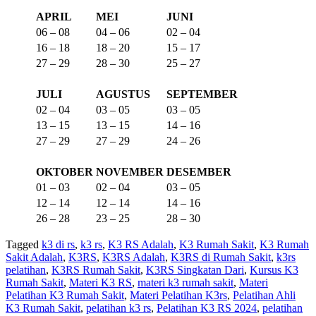
APRIL
MEI
JUNI
06 – 08
04 – 06
02 – 04
16 – 18
18 – 20
15 – 17
27 – 29
28 – 30
25 – 27
JULI
AGUSTUS
SEPTEMBER
02 – 04
03 – 05
03 – 05
13 – 15
13 – 15
14 – 16
27 – 29
27 – 29
24 – 26
OKTOBER
NOVEMBER
DESEMBER
01 – 03
02 – 04
03 – 05
12 – 14
12 – 14
14 – 16
26 – 28
23 – 25
28 – 30
Tagged
k3 di rs
,
k3 rs
,
K3 RS Adalah
,
K3 Rumah Sakit
,
K3 Rumah
Sakit Adalah
,
K3RS
,
K3RS Adalah
,
K3RS di Rumah Sakit
,
k3rs
pelatihan
,
K3RS Rumah Sakit
,
K3RS Singkatan Dari
,
Kursus K3
Rumah Sakit
,
Materi K3 RS
,
materi k3 rumah sakit
,
Materi
Pelatihan K3 Rumah Sakit
,
Materi Pelatihan K3rs
,
Pelatihan Ahli
K3 Rumah Sakit
,
pelatihan k3 rs
,
Pelatihan K3 RS 2024
,
pelatihan