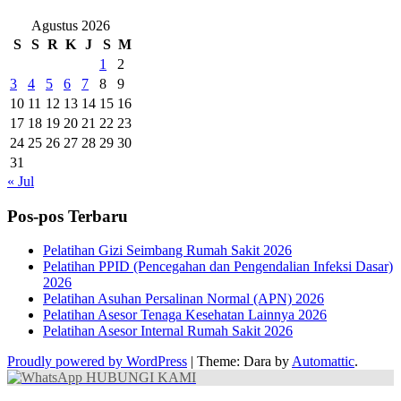
Agustus 2026
S
S
R
K
J
S
M
1
2
3
4
5
6
7
8
9
10
11
12
13
14
15
16
17
18
19
20
21
22
23
24
25
26
27
28
29
30
31
« Jul
Pos-pos Terbaru
Pelatihan Gizi Seimbang Rumah Sakit 2026
Pelatihan PPID (Pencegahan dan Pengendalian Infeksi Dasar)
2026
Pelatihan Asuhan Persalinan Normal (APN) 2026
Pelatihan Asesor Tenaga Kesehatan Lainnya 2026
Pelatihan Asesor Internal Rumah Sakit 2026
Proudly powered by WordPress
|
Theme: Dara by
Automattic
.
HUBUNGI KAMI