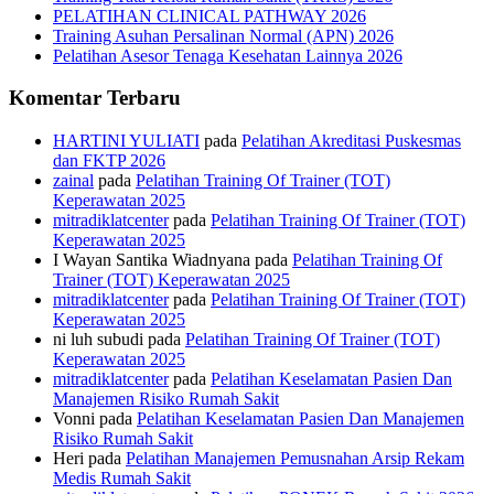
PELATIHAN CLINICAL PATHWAY 2026
Training Asuhan Persalinan Normal (APN) 2026
Pelatihan Asesor Tenaga Kesehatan Lainnya 2026
Komentar Terbaru
HARTINI YULIATI
pada
Pelatihan Akreditasi Puskesmas
dan FKTP 2026
zainal
pada
Pelatihan Training Of Trainer (TOT)
Keperawatan 2025
mitradiklatcenter
pada
Pelatihan Training Of Trainer (TOT)
Keperawatan 2025
I Wayan Santika Wiadnyana
pada
Pelatihan Training Of
Trainer (TOT) Keperawatan 2025
mitradiklatcenter
pada
Pelatihan Training Of Trainer (TOT)
Keperawatan 2025
ni luh subudi
pada
Pelatihan Training Of Trainer (TOT)
Keperawatan 2025
mitradiklatcenter
pada
Pelatihan Keselamatan Pasien Dan
Manajemen Risiko Rumah Sakit
Vonni
pada
Pelatihan Keselamatan Pasien Dan Manajemen
Risiko Rumah Sakit
Heri
pada
Pelatihan Manajemen Pemusnahan Arsip Rekam
Medis Rumah Sakit