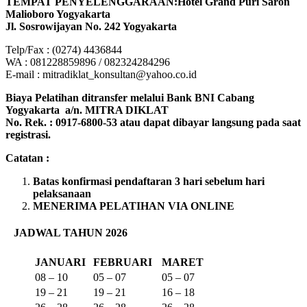
TEMPAT PENYELENGGARAAN:Hotel Grand Puri Saron
Malioboro Yogyakarta
Jl. Sosrowijayan No. 242 Yogyakarta
Telp/Fax : (0274) 4436844
WA : 081228859896 / 082324284296
E-mail : mitradiklat_konsultan@yahoo.co.id
Biaya Pelatihan ditransfer melalui Bank BNI Cabang
Yogyakarta a/n. MITRA DIKLAT
No. Rek. : 0917-6800-53 atau dapat dibayar langsung pada saat
registrasi.
Catatan :
Batas konfirmasi pendaftaran 3 hari sebelum hari
pelaksanaan
MENERIMA PELATIHAN VIA ONLINE
JADWAL TAHUN 2026
JANUARI
FEBRUARI
MARET
08 – 10
05 – 07
05 – 07
19 – 21
19 – 21
16 – 18