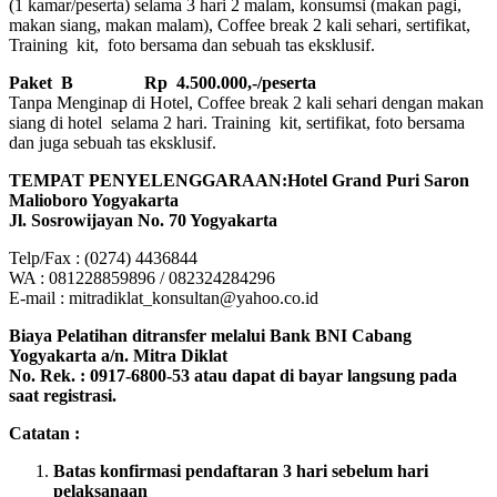
(1 kamar/peserta) selama 3 hari 2 malam, konsumsi (makan pagi,
makan siang, makan malam), Coffee break 2 kali sehari, sertifikat,
Training kit, foto bersama dan sebuah tas eksklusif.
Paket B
Rp 4.500.000,-/peserta
Tanpa Menginap di Hotel, Coffee break 2 kali sehari dengan makan
siang di hotel selama 2 hari. Training kit, sertifikat, foto bersama
dan juga sebuah tas eksklusif.
TEMPAT PENYELENGGARAAN:Hotel Grand Puri Saron
Malioboro Yogyakarta
Jl. Sosrowijayan No. 70 Yogyakarta
Telp/Fax : (0274) 4436844
WA : 081228859896 / 082324284296
E-mail : mitradiklat_konsultan@yahoo.co.id
Biaya Pelatihan ditransfer melalui Bank BNI Cabang
Yogyakarta a/n. Mitra Diklat
No. Rek. : 0917-6800-53 atau dapat di bayar langsung pada
saat registrasi.
Catatan :
Batas konfirmasi pendaftaran 3 hari sebelum hari
pelaksanaan