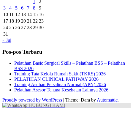
1
2
3
4
5
6
7
8
9
10
11
12
13
14
15
16
17
18
19
20
21
22
23
24
25
26
27
28
29
30
31
« Jul
Pos-pos Terbaru
Pelatihan Basic Surgical Skills – Pelatihan BSS – Pelatihan
BSS 2026
Training Tata Kelola Rumah Sakit (TKRS) 2026
PELATIHAN CLINICAL PATHWAY 2026
Training Asuhan Persalinan Normal (APN) 2026
Pelatihan Asesor Tenaga Kesehatan Lainnya 2026
Proudly powered by WordPress
|
Theme: Dara by
Automattic
.
HUBUNGI KAMI