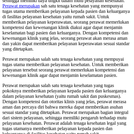
sehingga memiliki daya ungkit dalam mutu pelayanan kesehatan.
Perawat merupakan
sah satu tenaga kesehatan yang mempunyai
tugas utama memberikan pelayanan kepada pasien dan keluarganya
di fasilitas pelayanan kesehatan yaitu rumah sakit. Untuk
memberikan pelayanan keperawatan, seorang perawat memerlukan
kompetensi dan kewenangan klinik diakui agar dapat menjamin
keselamatan bagi pasien dan keluarganya. Dengan kompetensi dan
kewenangan klinik yang jelas, seorang perawat akan merasa aman
dan yakin dapat memberikan pelayanan keperawatan sesuai standar
yang ditetapkan.
Perawat merupakan salah satu tenaga kesehatan yang mempuyai
tugas utama memberikan pelayanan kesehatan. Untuk memberikan
pelayanan tersebut seorang perawat memerlukan kompetensi dan
kewenangan klinik agar dapat menjamin keselamatan pasien.
Perawat merupakan salah satu tenaga kesehatan yang tugas
pokoknya memberikan pelayanan kepada pasien dan keluarganya
dalam pelayanan kesehatan (yaitu rumah sakit dan puskesmas).
Dengan kompetensi dan otoritas klinis yang jelas, perawat merasa
aman dan percaya diri bahwa mereka dapat memberikan asuhan
sesuai standar yang ditetapkan. Perawat merupakan bagian integral
dari sistem pelayanan, sehingga memiliki pengaruh terhadap mutu
pelayanan kesehatan. Perawat adalah tenaga kesehatan legal yang
tugas utamanya memberikan pelayanan kepada pasien dan
keluarganya di fasilitas kesehatan yaitu rumah sakit.