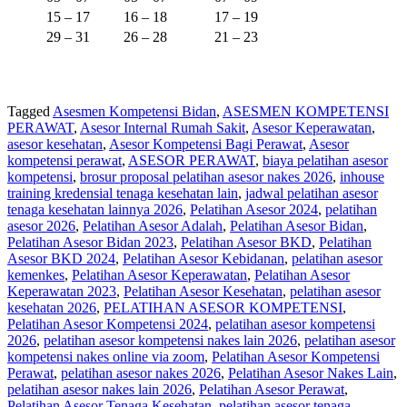
15 – 17
16 – 18
17 – 19
29 – 31
26 – 28
21 – 23
Tagged
Asesmen Kompetensi Bidan
,
ASESMEN KOMPETENSI
PERAWAT
,
Asesor Internal Rumah Sakit
,
Asesor Keperawatan
,
asesor kesehatan
,
Asesor Kompetensi Bagi Perawat
,
Asesor
kompetensi perawat
,
ASESOR PERAWAT
,
biaya pelatihan asesor
kompetensi
,
brosur proposal pelatihan asesor nakes 2026
,
inhouse
training kredensial tenaga kesehatan lain
,
jadwal pelatihan asesor
tenaga kesehatan lainnya 2026
,
Pelatihan Asesor 2024
,
pelatihan
asesor 2026
,
Pelatihan Asesor Adalah
,
Pelatihan Asesor Bidan
,
Pelatihan Asesor Bidan 2023
,
Pelatihan Asesor BKD
,
Pelatihan
Asesor BKD 2024
,
Pelatihan Asesor Kebidanan
,
pelatihan asesor
kemenkes
,
Pelatihan Asesor Keperawatan
,
Pelatihan Asesor
Keperawatan 2023
,
Pelatihan Asesor Kesehatan
,
pelatihan asesor
kesehatan 2026
,
PELATIHAN ASESOR KOMPETENSI
,
Pelatihan Asesor Kompetensi 2024
,
pelatihan asesor kompetensi
2026
,
pelatihan asesor kompetensi nakes lain 2026
,
pelatihan asesor
kompetensi nakes online via zoom
,
Pelatihan Asesor Kompetensi
Perawat
,
pelatihan asesor nakes 2026
,
Pelatihan Asesor Nakes Lain
,
pelatihan asesor nakes lain 2026
,
Pelatihan Asesor Perawat
,
Pelatihan Asesor Tenaga Kesehatan
,
pelatihan asesor tenaga