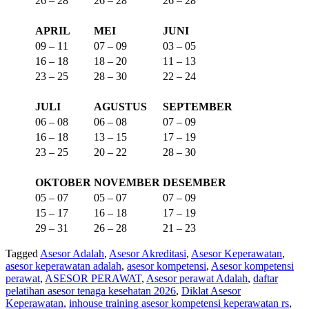
26 – 28
26 – 28
26 – 28
APRIL
MEI
JUNI
09 – 11
07 – 09
03 – 05
16 – 18
18 – 20
11 – 13
23 – 25
28 – 30
22 – 24
JULI
AGUSTUS
SEPTEMBER
06 – 08
06 – 08
07 – 09
16 – 18
13 – 15
17 – 19
23 – 25
20 – 22
28 – 30
OKTOBER
NOVEMBER
DESEMBER
05 – 07
05 – 07
07 – 09
15 – 17
16 – 18
17 – 19
29 – 31
26 – 28
21 – 23
Tagged
Asesor Adalah
,
Asesor Akreditasi
,
Asesor Keperawatan
,
asesor keperawatan adalah
,
asesor kompetensi
,
Asesor kompetensi
perawat
,
ASESOR PERAWAT
,
Asesor perawat Adalah
,
daftar
pelatihan asesor tenaga kesehatan 2026
,
Diklat Asesor
Keperawatan
,
inhouse training asesor kompetensi keperawatan rs
,