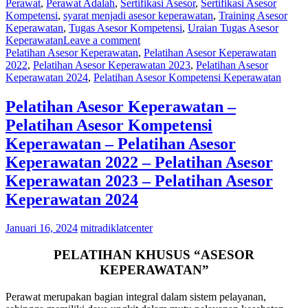
Perawat
,
Perawat Adalah
,
Sertifikasi Asesor
,
Sertifikasi Asesor
Kompetensi
,
syarat menjadi asesor keperawatan
,
Training Asesor
Keperawatan
,
Tugas Asesor Kompetensi
,
Uraian Tugas Asesor
Keperawatan
Leave a comment
Pelatihan Asesor Keperawatan
,
Pelatihan Asesor Keperawatan
2022
,
Pelatihan Asesor Keperawatan 2023
,
Pelatihan Asesor
Keperawatan 2024
,
Pelatihan Asesor Kompetensi Keperawatan
Pelatihan Asesor Keperawatan –
Pelatihan Asesor Kompetensi
Keperawatan – Pelatihan Asesor
Keperawatan 2022 – Pelatihan Asesor
Keperawatan 2023 – Pelatihan Asesor
Keperawatan 2024
Januari 16, 2024
mitradiklatcenter
PELATIHAN KHUSUS “ASESOR
KEPERAWATAN”
Perawat merupakan bagian integral dalam sistem pelayanan,