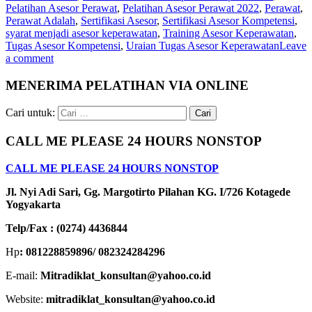
Pelatihan Asesor Perawat
,
Pelatihan Asesor Perawat 2022
,
Perawat
,
Perawat Adalah
,
Sertifikasi Asesor
,
Sertifikasi Asesor Kompetensi
,
syarat menjadi asesor keperawatan
,
Training Asesor Keperawatan
,
Tugas Asesor Kompetensi
,
Uraian Tugas Asesor Keperawatan
Leave
a comment
MENERIMA PELATIHAN VIA ONLINE
Cari untuk:
CALL ME PLEASE 24 HOURS NONSTOP
CALL ME PLEASE 24 HOURS NONSTOP
Jl. Nyi Adi Sari, Gg. Margotirto Pilahan KG. I/726 Kotagede
Yogyakarta
Telp/Fax : (0274) 4436844
Hp
: 081228859896/ 082324284296
E-mail:
Mitradiklat_konsultan@yahoo.co.id
Website:
mitradiklat_konsultan@yahoo.co.id