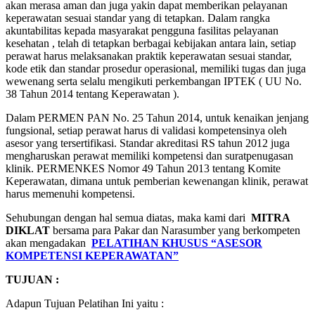
akan merasa aman dan juga yakin dapat memberikan pelayanan
keperawatan sesuai standar yang di tetapkan. Dalam rangka
akuntabilitas kepada masyarakat pengguna fasilitas pelayanan
kesehatan , telah di tetapkan berbagai kebijakan antara lain, setiap
perawat harus melaksanakan praktik keperawatan sesuai standar,
kode etik dan standar prosedur operasional, memiliki tugas dan juga
wewenang serta selalu mengikuti perkembangan IPTEK ( UU No.
38 Tahun 2014 tentang Keperawatan ).
Dalam PERMEN PAN No. 25 Tahun 2014, untuk kenaikan jenjang
fungsional, setiap perawat harus di validasi kompetensinya oleh
asesor yang tersertifikasi. Standar akreditasi RS tahun 2012 juga
mengharuskan perawat memiliki kompetensi dan suratpenugasan
klinik. PERMENKES Nomor 49 Tahun 2013 tentang Komite
Keperawatan, dimana untuk pemberian kewenangan klinik, perawat
harus memenuhi kompetensi.
Sehubungan dengan hal semua diatas, maka kami dari
MITRA
DIKLAT
bersama para Pakar dan Narasumber yang berkompeten
akan mengadakan
PELATIHAN KHUSUS “ASESOR
KOMPETENSI KEPERAWATAN”
TUJUAN :
Adapun Tujuan Pelatihan Ini yaitu :