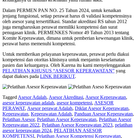
Dalam PERMEN PAN NO. 25 Tahun 2024, untuk kenaikan
jenjang fungsional, setiap perawat harus di validasi kompetensinya
oleh asesor yang tersertifikasi. Standar akreditasi RS tahun 2012
juga mengharuskan perawat memiliki kompetensi dan surat
penugasan klinik. PERMENKES Nomor 49 Tahun 2013 tentang
Komite Keperawatan, dimana untuk pemberian kewenangan klinik,
perawat harus memenuhi kompetensi.
Untuk memberikan pelayanan keperawatan, perawat perlu diakui
kompetensi dan otoritas klinisnya untuk menjamin keselamatan
pasien dan keluarganya. Oleh Karena itu kami menyelenggarakan
PELATIHAN KHUSUS “ASESOR KEPERAWATAN”
yang
dapat diakses pada
LINK BERIKUT
.
Tagged
Asesor Adalah
,
Asesor Akreditasi
,
Asesor Keperawatan
,
asesor keperawatan adalah
,
asesor kompetensi
,
ASESOR
PERAWAT
,
Asesor perawat Adalah
,
Diklat Asesor Keperawatan
,
Keperawatan
,
Keperawatan Adalah
,
Panduan Asesor Keperawatan
,
Pelatihan Asesor
,
Pelatihan Asesor Keperawatan
,
Pelatihan Asesor
Keperawatan 2022
,
Pelatihan Asesor Keperawatan 2023
,
pelatihan
asesor keperawatan 2024
,
PELATIHAN ASESOR
KOMPETENSI
,
Pelatihan Asesor Kompetensi Keperawatan
,